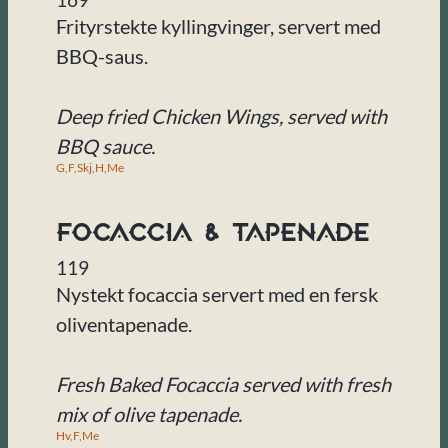
Frityrstekte kyllingvinger, servert med
BBQ-saus.
Deep fried Chicken Wings, served with
BBQ sauce.
G,
F,
Skj,
H,
Me
Focaccia & Tapenade
119
Nystekt focaccia servert med en fersk
oliventapenade.
Fresh Baked Focaccia served with fresh
mix of olive tapenade.
Hv,
F,
Me