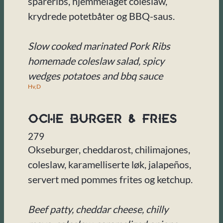
spareribs, hjemmelaget coleslaw,
krydrede potetbåter og BBQ-saus.
Slow cooked marinated Pork Ribs
homemade coleslaw salad, spicy
wedges potatoes and bbq sauce
Hv,
D
Oche Burger & Fries
279
Okseburger, cheddarost, chilimajones,
coleslaw, karamelliserte løk, jalapeños,
servert med pommes frites og ketchup.
Beef patty, cheddar cheese, chilly