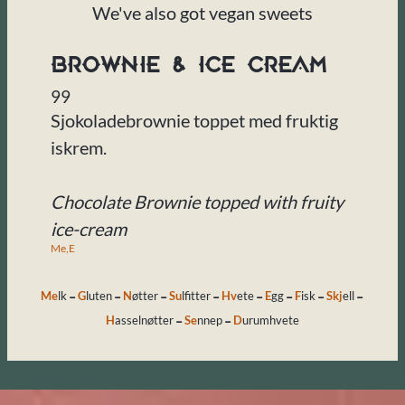
We've also got vegan sweets
BROWNIE & ICE CREAM
99
Sjokoladebrownie toppet med fruktig
iskrem.
Chocolate Brownie topped with fruity
ice-cream
Me,
E
-
-
-
-
-
-
-
-
Me
lk
G
luten
N
øtter
Su
lfitter
Hv
ete
E
gg
F
isk
Skj
ell
-
-
H
asselnøtter
Se
nnep
D
urumhvete