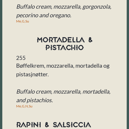
Buffalo cream, mozzarella, gorgonzola,
pecorino and oregano.
Me,
G,
Su
Mortadella &
Pistachio
255
Bøffelkrem, mozzarella, mortadella og
pistasjnøtter.
Buffalo cream, mozzarella, mortadella,
and pistachios.
Me,
G,
N,
Su
Rapini & Salsiccia