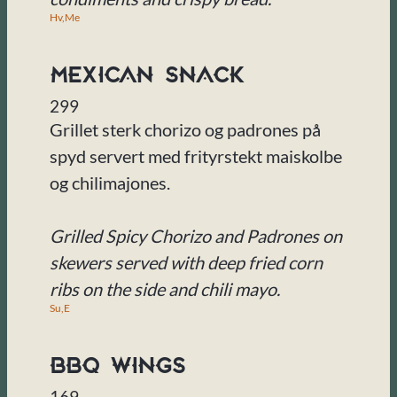
Hv,
Me
Mexican Snack
299
Grillet sterk chorizo og padrones på
spyd servert med frityrstekt maiskolbe
og chilimajones.
Grilled Spicy Chorizo and Padrones on
skewers served with deep fried corn
ribs on the side and chili mayo.
Su,
E
BBQ Wings
169