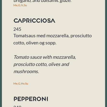
oregano, and balsamic glaze.
Me,
G,
N,
Su
Capricciosa
245
Tomatsaus med mozzarella, prosciutto
cotto, oliven og sopp.
Tomato sauce with mozzarella,
prosciutto cotto, olives and
mushrooms.
Me,
G,
Hv,
Su
Pepperoni