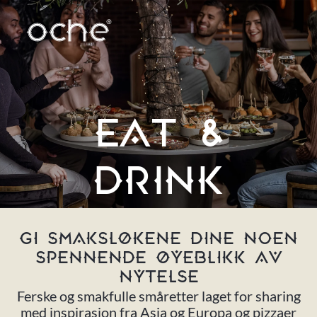
EAT &
DRINK
GI SMAKSLØKENE DINE NOEN
SPENNENDE ØYEBLIKK AV
NYTELSE
Ferske og smakfulle småretter laget for sharing
med inspirasjon fra Asia og Europa og pizzaer