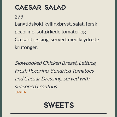
Caesar Salad
279
Langtidskokt kyllingbryst, salat, fersk
pecorino, soltørkede tomater og
Cæsardressing, servert med krydrede
krutonger.
Slowcooked Chicken Breast, Lettuce,
Fresh Pecorino, Sundried Tomatoes
and Caesar Dressing, served with
seasoned croutons
E,
Me,
Hv
Sweets