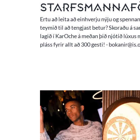
Starfsmannaf
Ertu að leita að einhverju nýju og spennan
teymið til að tengjast betur? Skoraðu á sa
lagið í KarOche á meðan þið njótið lúxus m
pláss fyrir allt að 300 gesti! - bokanir@is