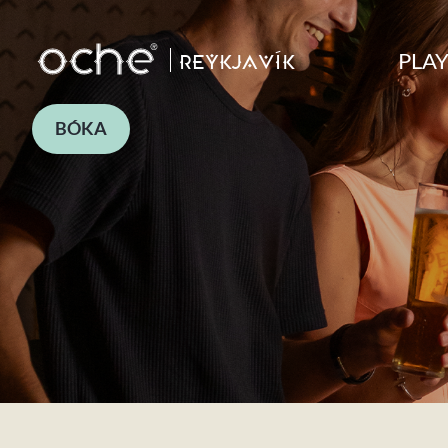
PLA
REYKJAVÍK
BÓKA