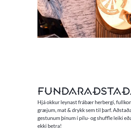
Fundaraðstað
Hjá okkur leynast frábær herbergi, fullko
græjum, mat & drykk sem til þarf. Aðstaðan
gestunum þínum í pílu- og shuffle leiki eð
ekki betra!