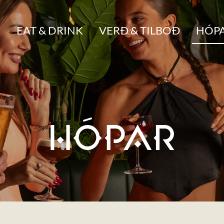
Y
EAT & DRINK
VERÐ & TILBOÐ
HÓP
HÓPAR