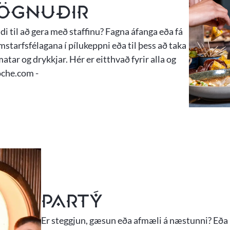
ögnuðir
di til að gera með staffinu? Fagna áfanga eða fá
mstarfsfélagana í pílukeppni eða til þess að taka
atar og drykkjar. Hér er eitthvað fyrir alla og
.oche.com -
Partý
Er steggjun, gæsun eða afmæli á næstunni? Eða l