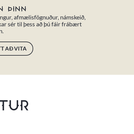
N ÞINN
ingur, afmælisfögnuður, námskeið,
 sér til þess að þú fáir frábært
n.
T AÐ VITA
ÓTUR