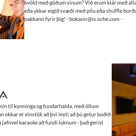
kvöld með góðum vinum? Við erum klár með allar
eða ykkar eigið svæði með pílu eða shuffle bor
pakkann fyrir þig! - bokanir@is.oche.com -
a
min til kynninga og fundarhalda, með öllum
 okkar er einstök að því leyti að þú getur boðið
a jafnvel karaoke að fundi loknum - það gerist