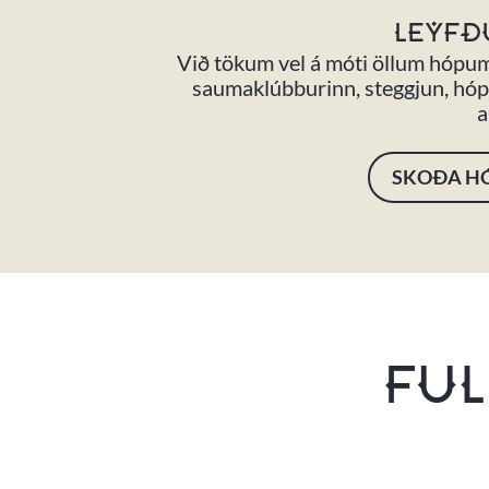
LEYFÐ
Við tökum vel á móti öllum hópum
saumaklúbburinn, steggjun, hópe
a
SKOÐA H
FUL