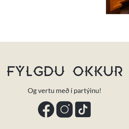
FYLGDU OKKUR
Og vertu með í partýinu!
Facebook
Instagram
TikTok