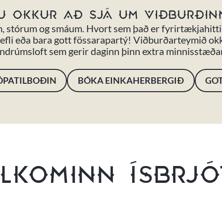
U OKKUR AÐ SJÁ UM VIÐBURÐIN
, stórum og smáum. Hvort sem það er fyrirtækjahitt
fli eða bara gott fössarapartý! Viðburðarteymið okkar
ndrúmsloft sem gerir daginn þinn extra minnisstæða
ÓPATILBOÐIN
BÓKA EINKAHERBERGIÐ
GOT
LKOMINN ÍSBRJ