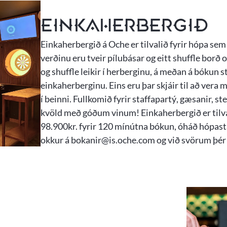
Einkaherbergið
Einkaherbergið á Oche er tilvalið fyrir hópa sem 
verðinu eru tveir pílubásar og eitt shuffle borð 
og shuffle leikir í herberginu, á meðan á bókun s
einkaherberginu. Eins eru þar skjáir til að vera 
í beinni. Fullkomið fyrir staffapartý, gæsanir, 
kvöld með góðum vinum! Einkaherbergið er tilval
98.900kr. fyrir 120 mínútna bókun, óháð hópast
okkur á bokanir@is.oche.com og við svörum þér