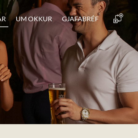
AR
UM OKKUR
GJAFABRÉF