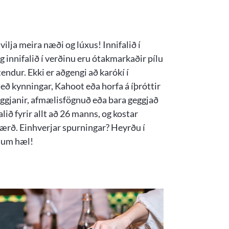
vilja meira næði og lúxus! Innifalið í
og innifalið í verðinu eru ótakmarkaðir pílu
tendur. Ekki er aðgengi að karókí í
með kynningar, Kahoot eða horfa á íþróttir
steggjanir, afmælisfögnuð eða bara geggjað
ið fyrir allt að 26 manns, og kostar
ærð. Einhverjar spurningar? Heyrðu í
 um hæl!